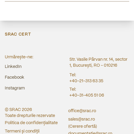
SRAC CERT
Urmărește-ne:
Str. Vasile Pârvan nr. 14, sector
1, București, RO - 010216
LinkedIn
Tel:
Facebook
+40-21-313 63 35
Instagram
Tel:
+40-31-405 51 06
© SRAC
2026
office@srac.ro
Toate drepturile rezervate
sales@srac.ro
Politica de confidențialitate
(Cerere ofertă)
Termeni și condiții
documentatie@srac.ro